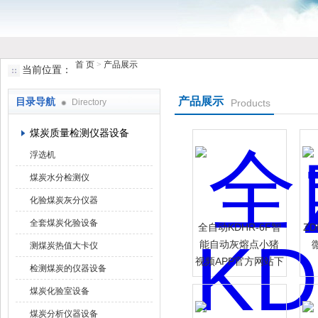
首 页
>
产品展示
当前位置：
鹤壁市小猪视频罗志祥仪器仪表有限公司
产品展示
目录导航
Directory
Products
煤炭质量检测仪器设备
浮选机
煤炭水分检测仪
化验煤炭灰分仪器
全套煤炭化验设备
全自动KDHR-6F智
ZD
能自动灰熔点小猪
测煤炭热值大卡仪
视频APP官方网站下
检测煤炭的仪器设备
载罗志祥
煤炭化验室设备
煤炭分析仪器设备