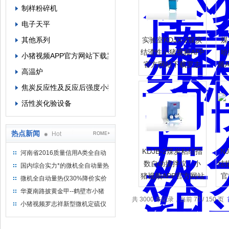
制样粉碎机
电子天平
其他系列
实验室KDJX-2煤炭
煤
结渣性小猪视频APP
哈
小猪视频APP官方网站下载罗志祥
官方网站下载罗志
频
高温炉
祥
焦炭反应性及反应后强度小猪视频APP官方网站下载罗志祥
活性炭化验设备
热点新闻
Hot
ROME+
KDJB-2煤炭粘结指
N
河南省2016质量信用A类全自动
量热仪
数自动搅拌仪、小
结
国内综合实力*的微机全自动量热
猪视频APP官方网站
官
仪制造企业
微机全自动量热仪30%降价实价
下载罗志祥
出售
华夏南路披黄金甲--鹤壁市小猪
共 3000 条记录，当前 73 / 150 页
视频罗志祥仪器仪表有限公司
小猪视频罗志祥新型微机定硫仪
已步入市场