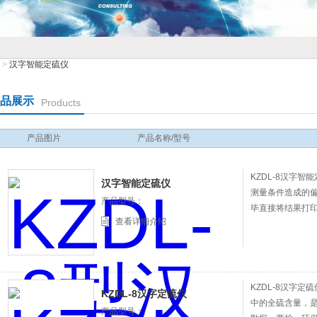
>
汉字智能定硫仪
公司
品展示
Products
产品图片
产品名称/型号
KZDL-8汉字智
汉字智能定硫仪
测量条件造成的偏差可
产品型号：
毕直接将结果打印
查看详细介绍
KZDL-8汉字定
KZDL-8汉字定硫仪
中的全硫含量，是煤
产品型号：