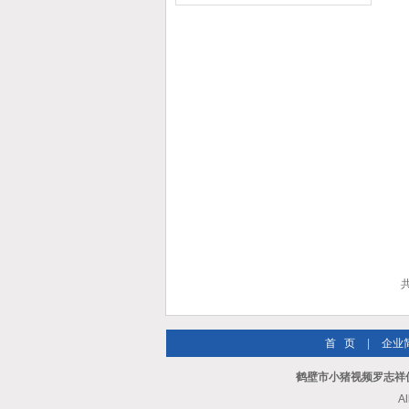
共
首 页
|
企业
鹤壁市小猪视频罗志祥
A