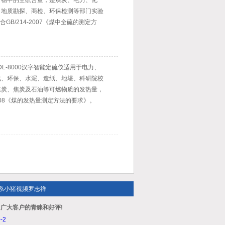
矿物中的全硫含量，是煤炭、电力、化
冶金、地质勘探、商检、环保检测等部门实验
，符合GB/214-2007《煤中全硫的测定方
L-8000汉字智能定硫仪适用于电力、
、环保、水泥、造纸、地堪、科研院校
、焦炭及石油等可燃物质的发热量，
2008《煤的发热量测定方法的要求》。
系小猪视频罗志祥
广大客户的青睐和好评!
-2