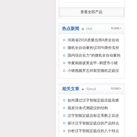
查看全部产品
热点新闻
Hot
ROME+
河南省2016质量信用A类全自动
量热仪
微机全自动量热仪30%降价实价
出售
国内综合实力*的微机全自动量热
仪制造企业
华夏南路披黄金甲--鹤壁市小猪
视频罗志祥仪器仪表有限公司
小猪视频罗志祥新型微机定硫仪
已步入市场
相关文章
About
ROME+
如何通过汉字智能定硫仪提高燃
料燃烧效率和环保标准？
煤炭分体式测硫仪的结构
汉字智能定硫仪标定系数之后还
需要验证
探讨汉字智能定硫仪的产品特点
分析汉字智能定硫仪的八个特点