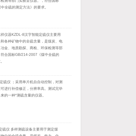
、环保检测等部门实验室仪器。，符合国标
7《煤中全硫的测定方法》的要求。
祥仪器KZDL-8汉字智能定硫仪主要用
铁和各种矿物中的全硫含量，是煤炭、电
、冶金、地质勘探、商检、环保检测等部
，符合国标GB/214-2007《煤中全硫的
。
能定硫仪 ；采用单片机自自动控制，对测
行补偿修正，分辨率高。测试完毕
的一种*测硫含量的仪器。
智能定硫仪 多样测硫设备主要用于测定煤