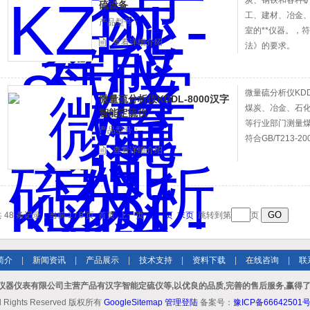
炭、钢铁和各种
硫设备
工、建材、
产品型号：
室的**仪器。
查看详细介绍
法》的要求。
微量硫分析仪KDD
微量硫分析仪KDDL-8000汉字
煤炭、冶金、石化
智能定硫仪
等行业部门测量煤炭
产品型号：
符合GB/T213-
查看详细介绍
 48 条记录，当前 1 / 8 页 首页 上一页
下一页
末页
跳转到第
页
简介
|
新闻资讯
|
产品展示
|
技术支持
|
资料下载
|
在线咨询
|
联
仪器仪表有限公司主营产品有汉字智能定硫仪等,以优良的品质,完善的售后服务,赢得了
ll Rights Reserved 版权所有
GoogleSitemap
管理登陆
备案号：
豫ICP备66642501号