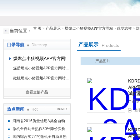
首 页
>
产品展示
>
煤燃点小猪视频APP官方网站下载罗志祥
>
煤
当前位置：
鹤壁市小猪视频罗志祥仪器仪表有限公司
产品展示
目录导航
Directory
Products
煤燃点小猪视频APP官方网站下载罗志祥
产品图片
煤质燃点小猪视频APP官方网站下载罗志祥
微机燃点小猪视频APP官方网站下载罗志祥
KDR
APP
查看全部产品
试仪
产品型号
热点新闻
Hot
ROME+
查
河南省2016质量信用A类全自动
量热仪
微机全自动量热仪30%降价实价
KDR
出售
APP
国内综合实力*的微机全自动量热