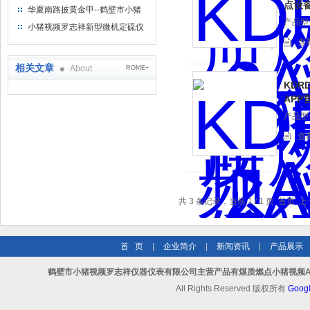
点设
仪制造企业
华夏南路披黄金甲--鹤壁市小猪
产品型号
视频罗志祥仪器仪表有限公司
小猪视频罗志祥新型微机定硫仪
已步入市场
查
相关文章
About
ROME+
KDR
APP
产品型号
查
共 3 条记录，当前 1 / 1 页 
首 页
|
企业简介
|
新闻资讯
|
产品展示
鹤壁市小猪视频罗志祥仪器仪表有限公司主营产品有煤质燃点小猪视频AP
All Rights Reserved 版权所有
Goog