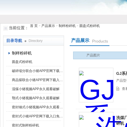
首 页
>
产品展示
>
制样粉碎机
>
圆盘式粉碎机
当前位置：
鹤壁市小猪视频罗志祥仪器仪表有限公司
产品展示
目录导航
Directory
Products
制样粉碎机
产品图片
圆盘式粉碎机
破碎缩分联合小猪APP官网下载入口免费
GJ
商品煤联合小猪APP官网下载入口免费组
产品型号
查
湿煤小猪视频APP永久观看破解
鄂式小猪视频APP永久观看破解
密封锤式小猪视频APP永久观看破解
密封式小猪APP官网下载入口免费（带吸尘器）
洗煤厂
碎机
密封式制样粉碎机