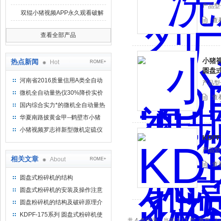
产品型号
双辊小猪视频APP永久观看破解
查
查看全部产品
小猪视
热点新闻
Hot
ROME+
圆盘
河南省2016质量信用A类全自动
产品型号
量热仪
微机全自动量热仪30%降价实价
查
出售
国内综合实力*的微机全自动量热
仪制造企业
华夏南路披黄金甲--鹤壁市小猪
视频罗志祥仪器仪表有限公司
小猪视频罗志祥新型微机定硫仪
KDP
已步入市场
产品型号
相关文章
About
ROME+
查
圆盘式粉碎机的结构
圆盘式粉碎机的安装及操作注意
事项
圆盘粉碎机的结构及破碎原理介
绍
KDPF-175系列 圆盘式粉碎机使
共 4 条记录，当前 1 / 1 页 首