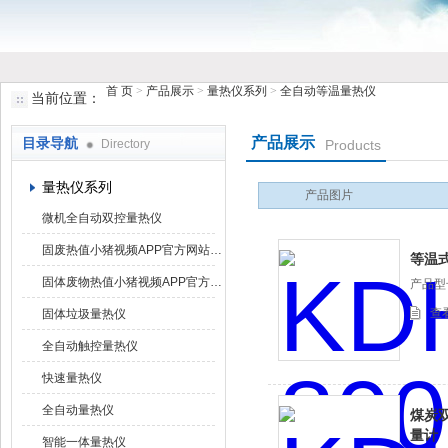
首 页
>
产品展示
>
量热仪系列
>
全自动等温量热仪
当前位置：
鹤壁市小猪视频罗志祥仪器仪表有限公司
产品展示
目录导航
Directory
Products
量热仪系列
产品图片
微机全自动双控量热仪
固废热值小猪视频APP官方网站下载罗志祥
等温
固体废物热值小猪视频APP官方网站下载罗志祥
产品型号
查
固体垃圾量热仪
全自动触控量热仪
快速量热仪
全自动量热仪
煤炭双
量计
智能一体量热仪