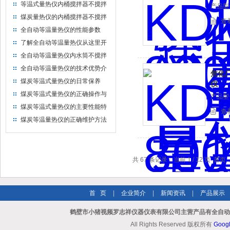
等温式量热仪内桶搅拌器不搅拌
产品型号
如何处理
煤炭量热仪的内桶搅拌器不搅拌
查
怎么办
全自动等温量热仪的性能参数
了解全自动等温量热仪从这里开
始
全自动等温量热仪内水筒不搅拌
怎么处理
全自动等温量热仪的技术优势介
焦化
绍
煤炭等温式量热仪的日常保养
仪
煤炭等温式量热仪的正确操作与
产品型号
维护
煤炭等温式量热仪的主要性能特
查
点
煤炭等温量热仪的正确维护方法
共 67 条记录，当前 1 / 12 页 首
首 页
|
企业简介
|
新闻资讯
|
产品展示
鹤壁市小猪视频罗志祥仪器仪表有限公司主营产品有全自动等
All Rights Reserved 版权所有
Goog