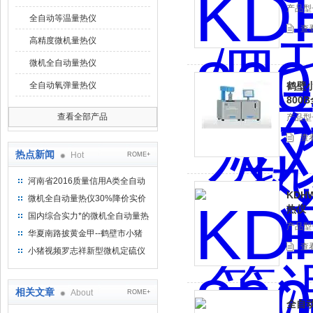
产品型号
全自动等温量热仪
查
高精度微机量热仪
微机全自动量热仪
全自动氧弹量热仪
鹤壁小
800
查看全部产品
产品型号
查
热点新闻
Hot
ROME+
河南省2016质量信用A类全自动
KDH
量热仪
微机全自动量热仪30%降价实价
热仪
出售
国内综合实力*的微机全自动量热
产品型号
仪制造企业
华夏南路披黄金甲--鹤壁市小猪
查
视频罗志祥仪器仪表有限公司
小猪视频罗志祥新型微机定硫仪
已步入市场
相关文章
About
ROME+
全自