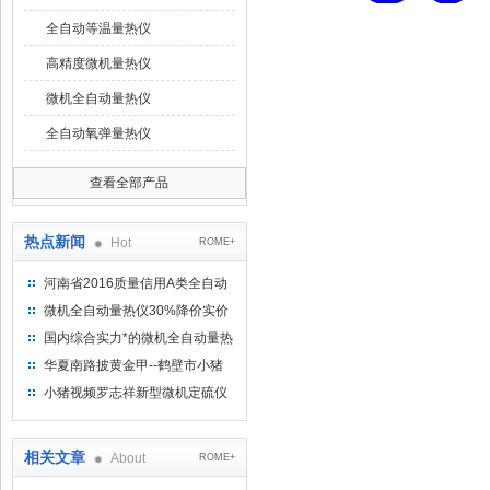
全自动等温量热仪
高精度微机量热仪
微机全自动量热仪
全自动氧弹量热仪
查看全部产品
热点新闻
Hot
ROME+
河南省2016质量信用A类全自动
量热仪
微机全自动量热仪30%降价实价
出售
国内综合实力*的微机全自动量热
仪制造企业
华夏南路披黄金甲--鹤壁市小猪
视频罗志祥仪器仪表有限公司
小猪视频罗志祥新型微机定硫仪
已步入市场
相关文章
About
ROME+