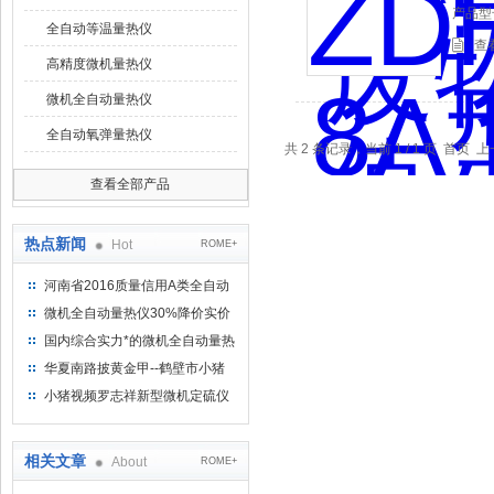
产品型号
全自动等温量热仪
查
高精度微机量热仪
微机全自动量热仪
全自动氧弹量热仪
共 2 条记录，当前 1 / 1 页 
查看全部产品
热点新闻
Hot
ROME+
河南省2016质量信用A类全自动
量热仪
微机全自动量热仪30%降价实价
出售
国内综合实力*的微机全自动量热
仪制造企业
华夏南路披黄金甲--鹤壁市小猪
视频罗志祥仪器仪表有限公司
小猪视频罗志祥新型微机定硫仪
已步入市场
相关文章
About
ROME+