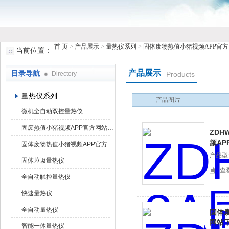
首 页
>
产品展示
>
量热仪系列
>
固体废物热值小猪视频APP官
当前位置：
鹤壁市小猪视频罗志祥仪器仪表有限公司
产品展示
目录导航
Directory
Products
量热仪系列
产品图片
微机全自动双控量热仪
固废热值小猪视频APP官方网站下载罗志祥
ZDH
频A
固体废物热值小猪视频APP官方网站下载罗志祥
产品型号
固体垃圾量热仪
查
全自动触控量热仪
快速量热仪
全自动量热仪
固体
网站
智能一体量热仪