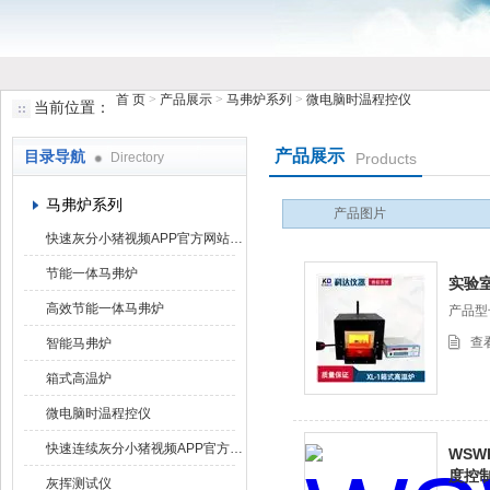
首 页
>
产品展示
>
马弗炉系列
>
微电脑时温程控仪
当前位置：
鹤壁市小猪视频罗志祥仪器仪表有限公司
产品展示
目录导航
Directory
Products
马弗炉系列
产品图片
快速灰分小猪视频APP官方网站下载罗志祥
节能一体马弗炉
实验
高效节能一体马弗炉
产品型号
查
智能马弗炉
箱式高温炉
微电脑时温程控仪
快速连续灰分小猪视频APP官方网站下载罗志祥
WSW
度控
灰挥测试仪