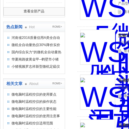
产品型号
查看全部产品
查
热点新闻
Hot
ROME+
实验
河南省2016质量信用A类全自动
产品型号
量热仪
微机全自动量热仪30%降价实价
出售
查
国内综合实力*的微机全自动量热
仪制造企业
华夏南路披黄金甲--鹤壁市小猪
视频罗志祥仪器仪表有限公司
小猪视频罗志祥新型微机定硫仪
已步入市场
马弗
相关文章
About
ROME+
产品型号
微电脑时温程控仪的使用要点
查
微电脑时温程控仪的操作状态
微电脑时温程控仪的主要性能
微电脑时温程控仪的使用注意事
项
微电脑时温程控仪适用范围
马弗