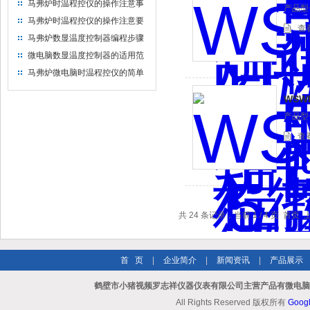
马弗炉时温程控仪的操作注意事
产品型号
项
马弗炉时温程控仪的操作注意要
查
点
马弗炉数显温度控制器编程步骤
微电脑数显温度控制器的适用范
围
马弗炉微电脑时温程控仪的简单
编程步骤
WSW
产品型号
查
共 24 条记录，当前 1 / 4 页 首
首 页
|
企业简介
|
新闻资讯
|
产品展示
鹤壁市小猪视频罗志祥仪器仪表有限公司主营产品有微电脑时
All Rights Reserved 版权所有
Goog