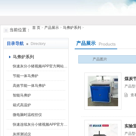
首 页
>
产品展示
>
马弗炉系列
>
当前位置：
鹤壁市小猪视频罗志祥仪器仪表有限公司
产品展示
目录导航
Directory
Products
马弗炉系列
产品图片
快速灰分小猪视频APP官方网站下载罗志祥
节能一体马弗炉
煤炭
高效节能一体马弗炉
产品型号
查
智能马弗炉
箱式高温炉
微电脑时温程控仪
快速连续灰分小猪视频APP官方网站下载罗志祥
实验
产品型号
灰挥测试仪