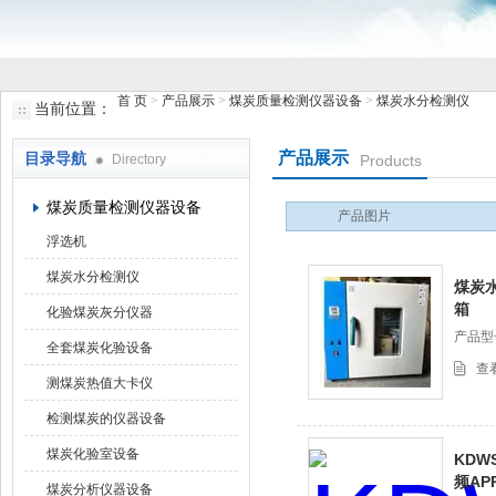
首 页
>
产品展示
>
煤炭质量检测仪器设备
>
煤炭水分检测仪
当前位置：
鹤壁市小猪视频罗志祥仪器仪表有限公司
产品展示
目录导航
Directory
Products
煤炭质量检测仪器设备
产品图片
浮选机
煤炭水分检测仪
煤炭水
箱
化验煤炭灰分仪器
产品型号
全套煤炭化验设备
查
测煤炭热值大卡仪
检测煤炭的仪器设备
煤炭化验室设备
KDW
频A
煤炭分析仪器设备