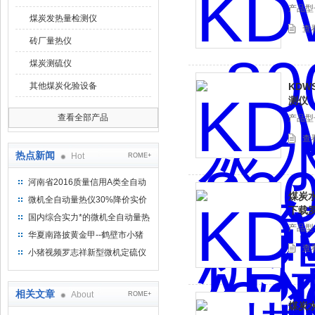
产品型号
煤炭发热量检测仪
查
砖厂量热仪
煤炭测硫仪
其他煤炭化验设备
KDW
测仪
查看全部产品
产品型号
查
热点新闻
Hot
ROME+
河南省2016质量信用A类全自动
煤炭
量热仪
微机全自动量热仪30%降价实价
下载罗
出售
国内综合实力*的微机全自动量热
产品型号
仪制造企业
华夏南路披黄金甲--鹤壁市小猪
查
视频罗志祥仪器仪表有限公司
小猪视频罗志祥新型微机定硫仪
已步入市场
相关文章
About
ROME+
煤炭水