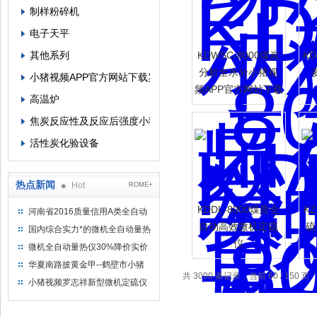
制样粉碎机
电子天平
其他系列
KDWSC-8000煤炭
KD
分析全水分小猪视
小猪视频APP官方网站下载罗志祥
频APP官方网站下载
高温炉
罗志祥
焦炭反应性及反应后强度小猪视频APP官方网站下载罗志祥
活性炭化验设备
热点新闻
Hot
ROME+
KDDL-8000煤质全
K
河南省2016质量信用A类全自动
量热仪
自动高效微机定硫
硫
国内综合实力*的微机全自动量热
仪
仪制造企业
微机全自动量热仪30%降价实价
出售
华夏南路披黄金甲--鹤壁市小猪
共 3000 条记录，当前 60 / 150 页
视频罗志祥仪器仪表有限公司
小猪视频罗志祥新型微机定硫仪
已步入市场