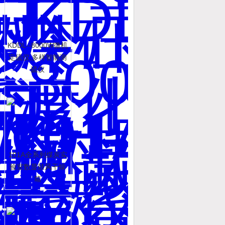
KDDL--8000W微机
定硫仪,多样智能测
硫仪
101A全系列煤炭实
验室数显鼓风干燥
箱