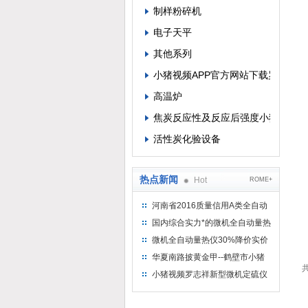
制样粉碎机
电子天平
其他系列
小猪视频APP官方网站下载罗志祥
高温炉
焦炭反应性及反应后强度小猪视频A
活性炭化验设备
热点新闻
Hot
ROME+
河南省2016质量信用A类全自动
量热仪
国内综合实力*的微机全自动量热
仪制造企业
微机全自动量热仪30%降价实价
出售
华夏南路披黄金甲--鹤壁市小猪
共
视频罗志祥仪器仪表有限公司
小猪视频罗志祥新型微机定硫仪
已步入市场