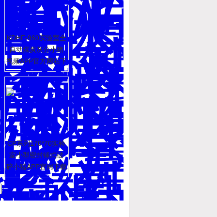
KDHF-960实验室全
自动煤炭灰分小猪
视频APP官方网站下
载罗志祥，煤炭实
验设备
CP系列170*70实验
室小型密封锤式破
碎小猪APP官网下载
入口免费