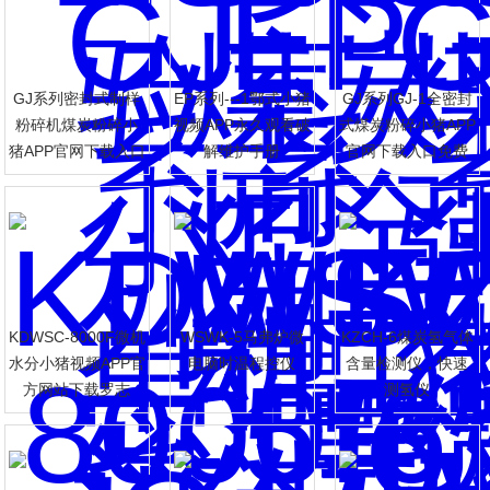
GJ系列密封式制样
EP系列---1鄂式小猪
GJ系列GJ-1全密封
粉碎机煤炭粉碎小
视频APP永久观看破
式煤炭粉碎小猪APP
猪APP官网下载入口
解维护手册
官网下载入口免费
免费
志祥
KDWSC-8000F微机
WSWK-5马弗炉微
KZCH-6煤炭氢气体
水分小猪视频APP官
电脑时温程控仪
含量检测仪，快速
方网站下载罗志
测氢仪
志祥系列
祥，煤炭水分含量
载罗志祥系列
检测仪
罗志祥系列