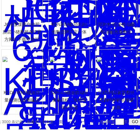
JC-6型煤炭自动胶
KDNJ-8A自动粘结
ZDHW-8Z全自动微
质层小猪视频APP官
指数搅拌测定一体
电脑触控量热仪
方网站下载罗志祥
仪
PP官方网站下载罗志祥
KDDL-8000煤炭质
SZH-4D煤炭自动标
GJ系列实验室密封
量检测仪器测硫仪
准振筛机，实验室
式制样粉碎机带吸
筛分仪器
尘器
 3000 条记录，当前 47 / 150 页
首页
上一页
下一页
末页
跳转到第
页