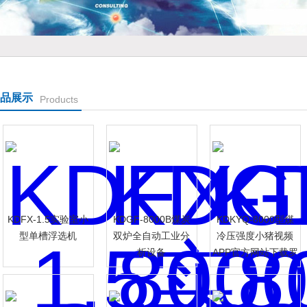
公司
品展示
Products
KDFX-1.5实验室小
KDGF-8000B煤炭
KDKYQ-8000型煤
型单槽浮选机
双炉全自动工业分
冷压强度小猪视频
析设备
APP官方网站下载罗
志祥