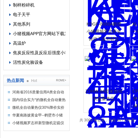
制样粉碎机
电子天平
其他系列
KDGF-8000A鹤壁
X
小猪视频罗志祥全
一
小猪视频APP官方网站下载罗志祥
自动工业分析仪
高温炉
焦炭反应性及反应后强度小猪视频APP官方网站下载罗志祥
活性炭化验设备
热点新闻
Hot
ROME+
ZDHW-8A型全自动
C
河南省2016质量信用A类全自动
量热仪
快速量热仪
密
国内综合实力*的微机全自动量热
A
仪制造企业
微机全自动量热仪30%降价实价
出售
华夏南路披黄金甲--鹤壁市小猪
共 3000 条记录，当前 44 / 150 页
视频罗志祥仪器仪表有限公司
小猪视频罗志祥新型微机定硫仪
已步入市场