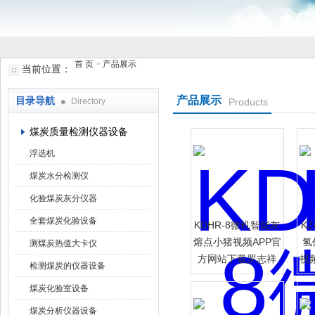
首 页
>
产品展示
当前位置：
鹤壁市小猪视频罗志祥仪器仪表有限公司
产品展示
目录导航
Directory
Products
煤炭质量检测仪器设备
浮选机
煤炭水分检测仪
化验煤炭灰分仪器
全套煤炭化验设备
KDHR-8微机智能灰
K
熔点小猪视频APP官
氢
测煤炭热值大卡仪
方网站下载罗志祥
视
检测煤炭的仪器设备
煤炭化验室设备
煤炭分析仪器设备