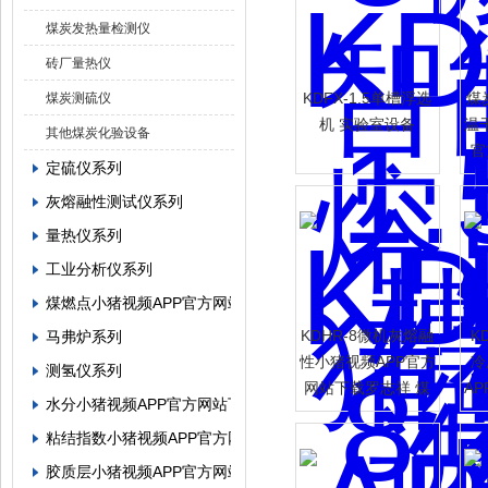
煤炭发热量检测仪
砖厂量热仪
KDFX-1.5单槽浮选
煤
煤炭测硫仪
机 实验室设备
温
其他煤炭化验设备
官
定硫仪系列
灰熔融性测试仪系列
量热仪系列
工业分析仪系列
煤燃点小猪视频APP官方网站下载罗志祥
KDHR-8微机灰熔融
K
马弗炉系列
性小猪视频APP官方
冷
测氢仪系列
网站下载罗志祥 煤
A
水分小猪视频APP官方网站下载罗志祥系列
炭灰熔点检测仪
志
粘结指数小猪视频APP官方网站下载罗志祥系列
胶质层小猪视频APP官方网站下载罗志祥系列