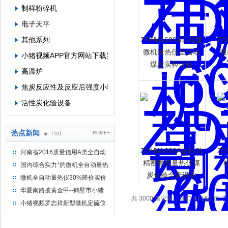
制样粉碎机
电子天平
其他系列
ZDHW-600A高精度
ZD
微机量热仪全自动
微
小猪视频APP官方网站下载罗志祥
煤炭实验设备
高温炉
焦炭反应性及反应后强度小猪视频APP官方网站下载罗志祥
活性炭化验设备
热点新闻
Hot
ROME+
ZDHW-600A全自动
ZD
河南省2016质量信用A类全自动
量热仪
精密微机量热仪煤
国内综合实力*的微机全自动量热
炭化验全套设备
仪制造企业
微机全自动量热仪30%降价实价
出售
华夏南路披黄金甲--鹤壁市小猪
共 3000 条记录，当前 3 / 150 页
视频罗志祥仪器仪表有限公司
小猪视频罗志祥新型微机定硫仪
已步入市场