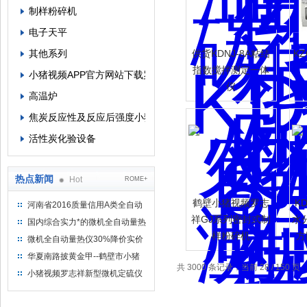
制样粉碎机
电子天平
其他系列
供货KDNJ-8A粘结
K
指数搅拌测定一体
小猪视频APP官方网站下载罗志祥
仪
高温炉
焦炭反应性及反应后强度小猪视频APP官方网站下载罗志祥
活性炭化验设备
热点新闻
Hot
ROME+
鹤壁小猪视频罗志
K
河南省2016质量信用A类全自动
量热仪
祥GJ系列密封式制
水
国内综合实力*的微机全自动量热
样粉碎机
方
仪制造企业
微机全自动量热仪30%降价实价
出售
华夏南路披黄金甲--鹤壁市小猪
共 3000 条记录，当前 28 / 150 页
视频罗志祥仪器仪表有限公司
小猪视频罗志祥新型微机定硫仪
已步入市场