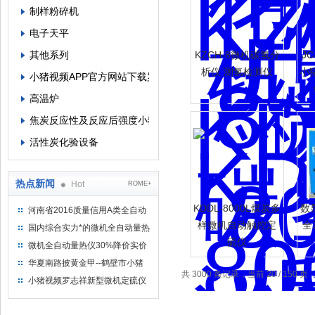
制样粉碎机
电子天平
其他系列
KZCH-8微机碳氢分
J
析仪 测氢检测仪
小
小猪视频APP官方网站下载罗志祥
高温炉
焦炭反应性及反应后强度小猪视频APP官方网站下载罗志祥
活性炭化验设备
热点新闻
Hot
ROME+
KDDL-8000L煤炭多
数
河南省2016质量信用A类全自动
量热仪
样微机自动触控定
全
国内综合实力*的微机全自动量热
硫仪
仪制造企业
微机全自动量热仪30%降价实价
出售
华夏南路披黄金甲--鹤壁市小猪
共 3000 条记录，当前 20 / 150 页
视频罗志祥仪器仪表有限公司
小猪视频罗志祥新型微机定硫仪
已步入市场