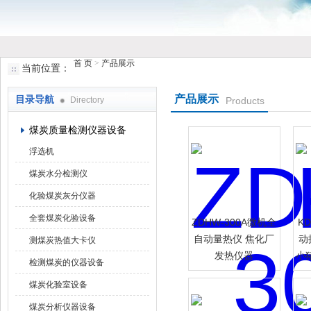
首 页
>
产品展示
当前位置：
鹤壁市小猪视频罗志祥仪器仪表有限公司
产品展示
目录导航
Directory
Products
煤炭质量检测仪器设备
浮选机
煤炭水分检测仪
化验煤炭灰分仪器
全套煤炭化验设备
ZDHW-300A微机全
K
自动量热仪 焦化厂
动
测煤炭热值大卡仪
发热仪器
小
检测煤炭的仪器设备
煤炭化验室设备
煤炭分析仪器设备