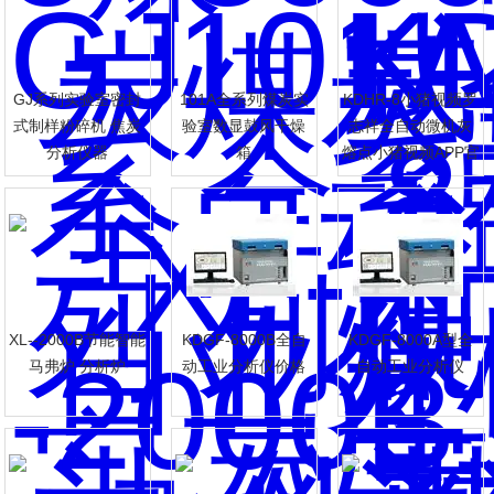
GJ系列实验室密封
101A全系列煤炭实
KDHR-8小猪视频罗
式制样粉碎机 焦炭
验室数显鼓风干燥
志祥全自动微机灰
分析仪器
箱
熔点小猪视频APP官
方网站下载罗志祥
志祥
XL--2000B节能智能
KDGF-8000B全自
KDGF-8000A型全
马弗炉 分析炉
动工业分析仪价格
自动工业分析仪
志祥系列
载罗志祥系列
罗志祥系列