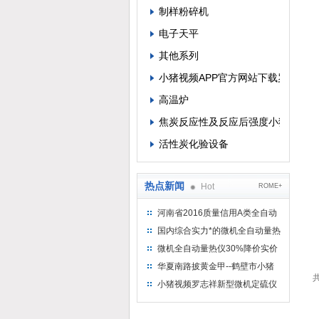
制样粉碎机
电子天平
其他系列
小猪视频APP官方网站下载罗志祥
高温炉
焦炭反应性及反应后强度小猪视频A
活性炭化验设备
热点新闻
Hot
ROME+
河南省2016质量信用A类全自动
量热仪
国内综合实力*的微机全自动量热
仪制造企业
微机全自动量热仪30%降价实价
出售
华夏南路披黄金甲--鹤壁市小猪
共
视频罗志祥仪器仪表有限公司
小猪视频罗志祥新型微机定硫仪
已步入市场