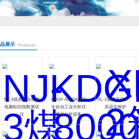
公司
品展示
Products
NJ-3煤炭全自动微
KDGF-8000A煤炭
XL-2箱式高温炉、
电脑粘结指数测试
全自动工业分析仪
高温实验炉
仪
煤炭分析设备