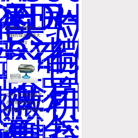
ZDHW-8Z微机全自
动触控煤炭热值大
卡仪
KDHR-6小猪视频罗
志祥智能灰熔点小
猪视频APP官方网站
下载罗志祥