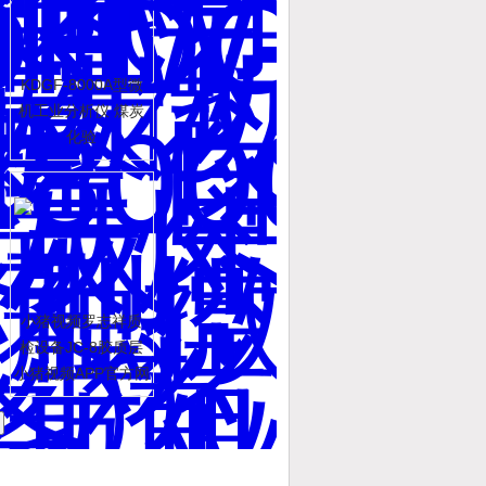
KDGF-8000A型微
机工业分析仪 煤炭
化验
小猪视频罗志祥质
检设备JC-8胶质层
小猪视频APP官方网
站下载罗志祥