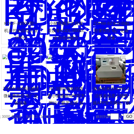
KDGF-8000A型一
小猪视频罗志祥煤
ZDHW-8Z全自动触
机多控全自动工业
质设备KDDL-8000L
控量热仪 电厂化验
分析仪
全自动定硫仪
设备
PP官方网站下载罗志祥
ZDHW-600B高精度
NJ-3微电脑粘结指
煤炭检测仪KDHX-2
微机量热仪 电厂化
数小猪视频APP官方
活性炭温度小猪视
验设备
网站下载罗志祥 粘
频APP官方网站下载
力测试仪
罗志祥
 3000 条记录，当前 13 / 150 页
首页
上一页
下一页
末页
跳转到第
页