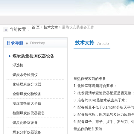
首 页
>
技术文章
> 量热仪安装准备工作
当前位置：
鹤壁市小猪视频罗志祥仪器仪表有限公司
技术支持
目录导航
Directory
Article
煤炭质量检测仪器设备
浮选机
煤炭水分检测仪
量热仪安装前的准备
化验煤炭灰分仪器
1 化验室环境须符合要求；
2 按发货清单查验仪器配置是否完整
全套煤炭化验设备
3 准备约30kg蒸馏水或去离子水；
测煤炭热值大卡仪
4 配备感量不低于0.1mg的分析天平与
检测煤炭的仪器设备
5 配备氧气瓶，瓶内氧气及压力应符
6 配备镊子、剪子、扳手、罗丝刀
煤炭化验室设备
量热仪的硬件安装
煤炭分析仪器设备