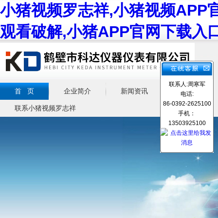
小猪视频罗志祥,小猪视频APP
观看破解,小猪APP官网下载入
联系人:周寒军
首 页
企业简介
新闻资讯
产品展示
电话:
86-0392-2625100
联系小猪视频罗志祥
手机：
13503925100