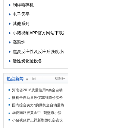
制样粉碎机
电子天平
其他系列
小猪视频APP官方网站下载罗志祥
高温炉
焦炭反应性及反应后强度小猪视频APP官方网站下载罗志祥
活性炭化验设备
热点新闻
Hot
ROME+
河南省2016质量信用A类全自动
量热仪
微机全自动量热仪30%降价实价
出售
国内综合实力*的微机全自动量热
仪制造企业
华夏南路披黄金甲--鹤壁市小猪
视频罗志祥仪器仪表有限公司
小猪视频罗志祥新型微机定硫仪
已步入市场